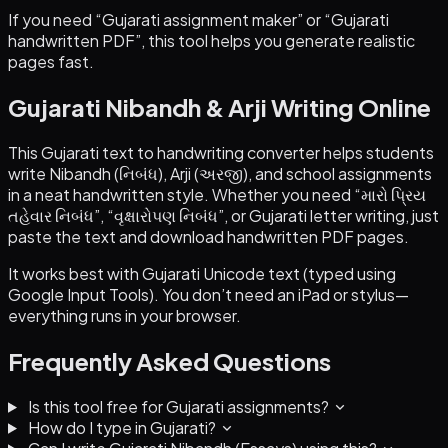
If you need “Gujarati assignment maker” or “Gujarati
handwritten PDF”, this tool helps you generate realistic
pages fast.
Gujarati Nibandh & Arji Writing Online
This Gujarati text to handwriting converter helps students
write Nibandh (નિબંધ), Arji (અરજી), and school assignments
in a neat handwritten style. Whether you need “મારો પ્રિય
તહેવાર નિબંધ”, “વૃક્ષારોપણ નિબંધ”, or Gujarati letter writing, just
paste the text and download handwritten PDF pages.
It works best with Gujarati Unicode text (typed using
Google Input Tools). You don’t need an iPad or stylus—
everything runs in your browser.
Frequently Asked Questions
Is this tool free for Gujarati assignments?
How do I type in Gujarati?