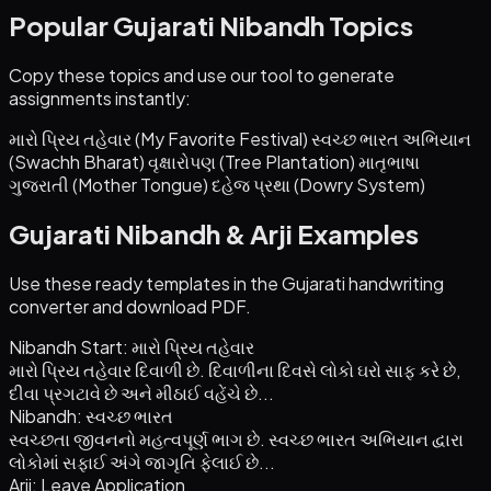
Popular Gujarati Nibandh Topics
Copy these topics and use our tool to generate
assignments instantly:
મારો પ્રિય તહેવાર (My Favorite Festival)
સ્વચ્છ ભારત અભિયાન
(Swachh Bharat)
વૃક્ષારોપણ (Tree Plantation)
માતૃભાષા
ગુજરાતી (Mother Tongue)
દહેજ પ્રથા (Dowry System)
Gujarati Nibandh & Arji Examples
Use these ready templates in the Gujarati handwriting
converter and download PDF.
Nibandh Start: મારો પ્રિય તહેવાર
મારો પ્રિય તહેવાર દિવાળી છે. દિવાળીના દિવસે લોકો ઘરો સાફ કરે છે,
દીવા પ્રગટાવે છે અને મીઠાઈ વહેંચે છે...
Nibandh: સ્વચ્છ ભારત
સ્વચ્છતા જીવનનો મહત્વપૂર્ણ ભાગ છે. સ્વચ્છ ભારત અભિયાન દ્વારા
લોકોમાં સફાઈ અંગે જાગૃતિ ફેલાઈ છે...
Arji: Leave Application