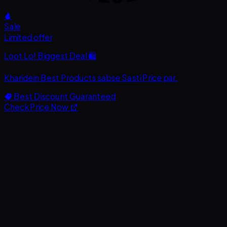
Sale
Limited offer
Loot Lo! Biggest Deal 🛍️
Kharidein
Best Products
sabse
Sasti Price
par.
Best Discount Guaranteed
Check Price Now