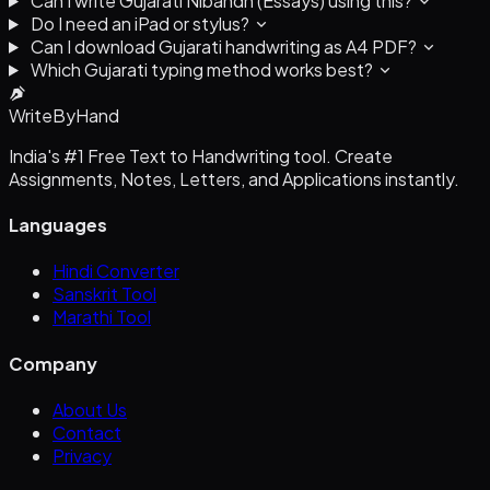
Can I write Gujarati Nibandh (Essays) using this?
Do I need an iPad or stylus?
Can I download Gujarati handwriting as A4 PDF?
Which Gujarati typing method works best?
WriteByHand
India's #1 Free Text to Handwriting tool. Create
Assignments, Notes, Letters, and Applications instantly.
Languages
Hindi Converter
Sanskrit Tool
Marathi Tool
Company
About Us
Contact
Privacy